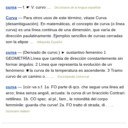
curva
— f. ☛ V. curvo …
Diccionario de la lengua española
Curva
— Para otros usos de este término, véase Curva
(desambiguación). En matemáticas, el concepto de curva (o línea
curva) es una línea continua de una dimensión, que varía de
dirección paulatinamente. Ejemplos sencillos de curvas cerradas
son la elipse …
Wikipedia Español
curva
— (Derivado de curvo.) ► sustantivo femenino 1
GEOMETRÍA Línea que cambia de dirección constantemente sin
formar ángulos. 2 Línea que representa la evolución de un
fenómeno: ■ la curva de la temperatura es ascendente. 3 Tramo
curvo de un camino o… …
Enciclopedia Universal
curva
— 1cùr·va s.f. 1a. FO parte di qcs. che segue una linea ad
arco; linea senza angoli, arcuata: la curva di un bracciolo Contrari:
rettilineo. 1b. CO spec. al pl., fam., le rotondità del corpo
femminile: guarda che curve! 2a. FO tratto di strada, di… …
Dizionario italiano