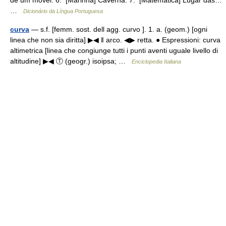
de um móvel. 6. [Marinha] Caverna. 7. [Matemática] Lugar das…
…
Dicionário da Língua Portuguesa
curva
— s.f. [femm. sost. dell agg. curvo ]. 1. a. (geom.) [ogni
linea che non sia diritta] ▶◀ ‖ arco. ◀▶ retta. ● Espressioni: curva
altimetrica [linea che congiunge tutti i punti aventi uguale livello di
altitudine] ▶◀ Ⓣ (geogr.) isoipsa; …
Enciclopedia Italiana