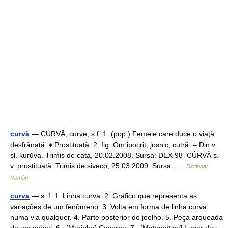
curvă
— CÚRVĂ, curve, s.f. 1. (pop.) Femeie care duce o viaţă
desfrânată. ♦ Prostituată. 2. fig. Om ipocrit, josnic; cutră. – Din v.
sl. kurŭva. Trimis de cata, 20.02.2008. Sursa: DEX 98 CÚRVĂ s.
v. prostituată. Trimis de siveco, 25.03.2009. Sursa …
Dicționar
Român
curva
— s. f. 1. Linha curva. 2. Gráfico que representa as
variações de um fenômeno. 3. Volta em forma de linha curva
numa via qualquer. 4. Parte posterior do joelho. 5. Peça arqueada