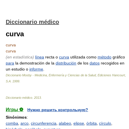
Diccionario médico
curva
curva
curva
(en estadística)
línea
recta o
curva
utilizada como
método
gráfico
para
la demostración de la
distribución
de los
datos
recogidos en
un estudio o
informe
.
Diccionario Mosby - Medicina, Enfermería y Ciencias de la Salud, Ediciones Hancourt,
S.A
.
1999
.
Diccionario médico
.
2013
.
Игры ⚽
Нужно решить контрольную?
Sinónimos
:
comba
,
arco
,
circunferencia
,
alabeo
,
elipse
,
órbita
,
círculo
,