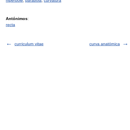
hipérbole
,
parábola
,
curvatura
Antónimos
:
recta
curriculum vitae
curva anatómica