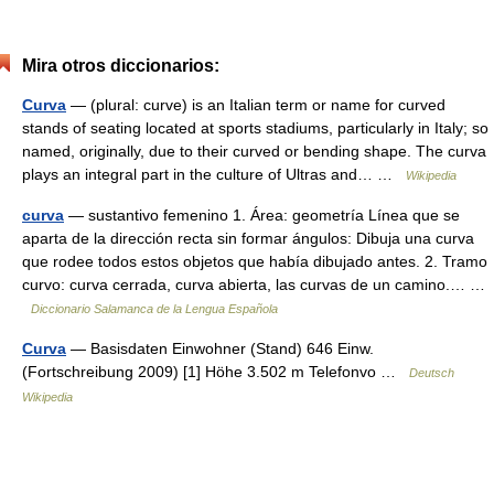
Mira otros diccionarios:
Curva
— (plural: curve) is an Italian term or name for curved
stands of seating located at sports stadiums, particularly in Italy; so
named, originally, due to their curved or bending shape. The curva
plays an integral part in the culture of Ultras and… …
Wikipedia
curva
— sustantivo femenino 1. Área: geometría Línea que se
aparta de la dirección recta sin formar ángulos: Dibuja una curva
que rodee todos estos objetos que había dibujado antes. 2. Tramo
curvo: curva cerrada, curva abierta, las curvas de un camino.… …
Diccionario Salamanca de la Lengua Española
Curva
— Basisdaten Einwohner (Stand) 646 Einw.
(Fortschreibung 2009) [1] Höhe 3.502 m Telefonvo …
Deutsch
Wikipedia